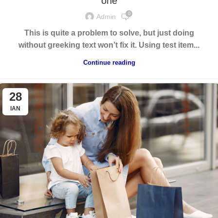
one
0
Admin
This is quite a problem to solve, but just doing
without greeking text won’t fix it. Using test item...
Continue reading
28
ΙΑΝ