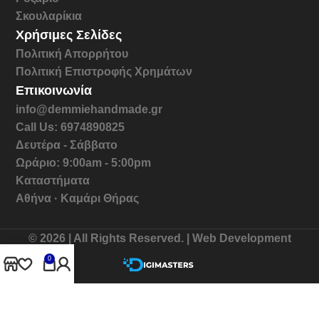
Σκουλαρίκια
Χρήσιμες Σελίδες
Πολιτική Απορρήτου
Πολιτική Επιστροφής Χρημάτων
Επικοινωνία
info@demmiehandmade.gr
Call Us: 6974890825
Δευτέρα - Σάββατο
Ωράριο: 9:00am - 5:00pm
Καταστήματα
Αθήνα · Καμάρι Θήρας
© 2026 | All Rights Reserved. | Web Development
0