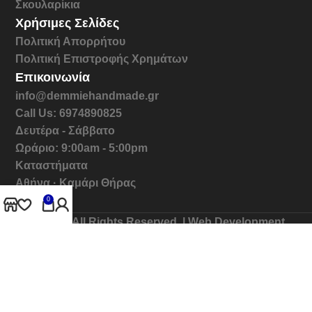
Σκουλαρίκια
Χρήσιμες Σελίδες
Πολιτική Απορρήτου
Πολιτική Επιστροφής Χρημάτων
Επικοινωνία
info@demmiehandmade.gr
Call Us: 6974890825
Δευτέρα - Σάββατο
Ωράριο: 9:00am - 5:00pm
Καταστήματα
Αθήνα · Καμάρι Θήρας
0
© 2026 | All Rights Reserved. | Web Development