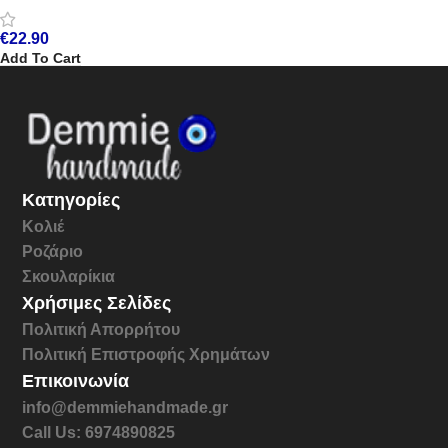
€
22.90
Add To Cart
Κατηγορίες
Κολιέ
Ροζάριο
Σκουλαρίκια
Χρήσιμες Σελίδες
Πολιτική Απορρήτου
Πολιτική Επιστροφής Χρημάτων
Επικοινωνία
info@demmiehandmade.gr
Call Us: 6974890825